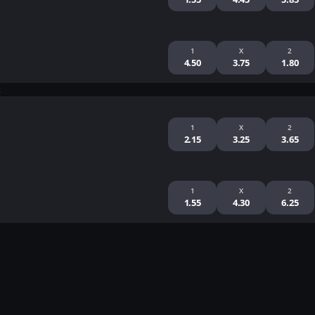
1
X
2
4.50
3.75
1.80
t
1
X
2
2.15
3.25
3.65
1
X
2
1.55
4.30
6.25