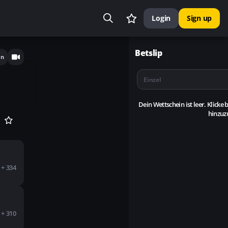
Login
Sign up
Betslip
en
Einzel
Dein Wettschein ist leer. Klicke 
hinzuz
+ 334
+ 310