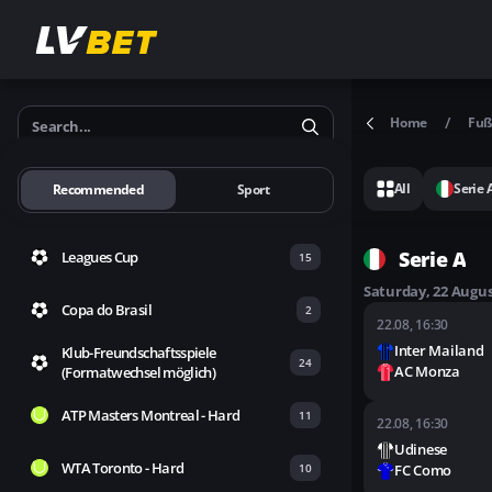
Home
Fuß
Search...
All
Serie 
Recommended
Sport
Serie A
Leagues Cup
15
Saturday, 22 Augu
Copa do Brasil
2
22.08, 16:30
Inter Mailand
Klub-Freundschaftsspiele
24
AC Monza
(Formatwechsel möglich)
ATP Masters Montreal - Hard
11
22.08, 16:30
Udinese
WTA Toronto - Hard
10
FC Como