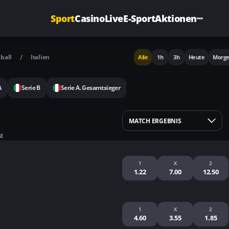
Sport
Casino
Live
E-Sport
Aktionen
ball
Italien
Alle
1h
3h
Heute
Morg
A
Serie B
Serie A. Gesamtsieger
MATCH ERGEBNIS
st
1
X
2
1.22
7.00
12.50
1
X
2
4.60
3.55
1.85