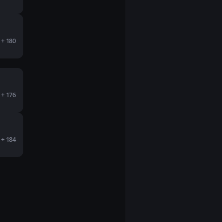
+ 180
+ 176
+ 184