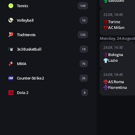
Sassuolo
Tennis
149
23.08, 18:45
Volleyball
16
Torino
AC Milan
Tischtennis
135
Monday, 24 Augus
24.08, 16:30
3x3 Basketball
19
Bologna
Lazio
MMA
76
24.08, 18:45
Counter-Strike 2
35
AS Roma
Fiorentina
Dota 2
8