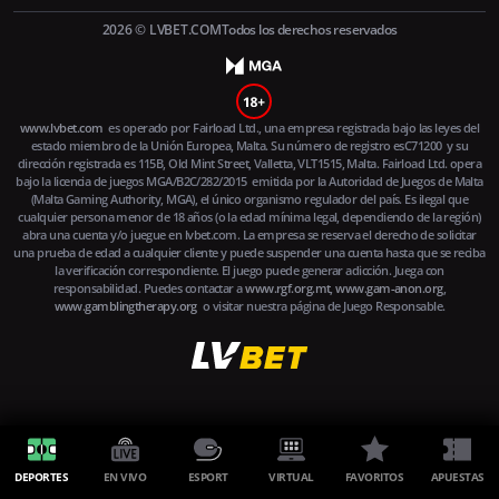
2026 © LVBET.COM
Todos los derechos reservados
www.lvbet.com
es operado por Fairload Ltd., una empresa registrada bajo las leyes del
estado miembro de la Unión Europea, Malta. Su número de registro es
C71200
y su
dirección registrada es 115B, Old Mint Street, Valletta,
VLT1515
, Malta. Fairload Ltd. opera
bajo la licencia de juegos
MGA/B2C/282/2015
emitida por la Autoridad de Juegos de Malta
(Malta Gaming Authority, MGA), el único organismo regulador del país. Es ilegal que
cualquier persona menor de 18 años (o la edad mínima legal, dependiendo de la región)
abra una cuenta y/o juegue en lvbet.com. La empresa se reserva el derecho de solicitar
una prueba de edad a cualquier cliente y puede suspender una cuenta hasta que se reciba
la verificación correspondiente. El juego puede generar adicción. Juega con
responsabilidad. Puedes contactar a
www.rgf.org.mt
,
www.gam-anon.org
,
www.gamblingtherapy.org
o visitar nuestra página de Juego Responsable.
DEPORTES
EN VIVO
ESPORT
VIRTUAL
FAVORITOS
APUESTAS