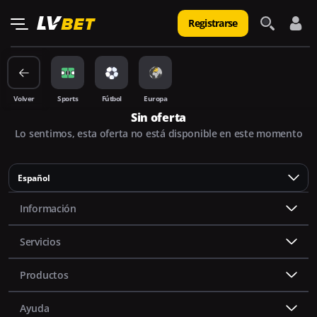
Registrarse
Volver
sports
Fútbol
Europa
Sin oferta
Lo sentimos, esta oferta no está disponible en este momento
Español
Información
Servicios
Productos
Ayuda