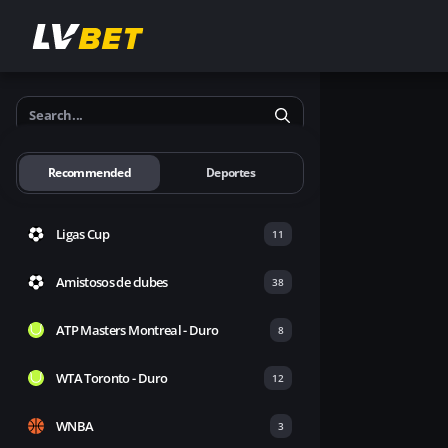
Search...
Recommended
Deportes
Ligas Cup
11
Amistosos de clubes
38
ATP Masters Montreal - Duro
8
WTA Toronto - Duro
12
WNBA
3