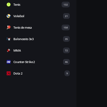
Tenis
132
Voleibol
21
Tenis de mesa
158
Baloncesto 3x3
35
MMA
72
Counter-Strike 2
46
Dota 2
9