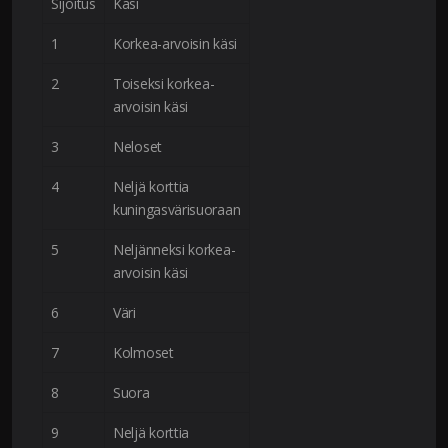
Sijoitus
Käsi
1
Korkea-arvoisin käsi
2
Toiseksi korkea-
arvoisin käsi
3
Neloset
4
Neljä korttia
kuningasvärisuoraan
5
Neljänneksi korkea-
arvoisin käsi
6
Väri
7
Kolmoset
8
Suora
9
Neljä korttia