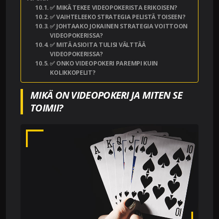
✅ MIKÄ TEKEE VIDEOPOKERISTA ERIKOISEN?
✅ VAIHTELEEKO STRATEGIA PELISTÄ TOISEEN?
✅ JOHTAAKO JOKAINEN STRATEGIA VOITTOON
VIDEOPOKERISSA?
✅ MITÄ ASIOITA TULISI VÄLTTÄÄ
VIDEOPOKERISSA?
✅ ONKO VIDEOPOKERI PAREMPI KUIN
KOLIKKOPELIT?
MIKÄ ON VIDEOPOKERI JA MITEN SE
TOIMII?