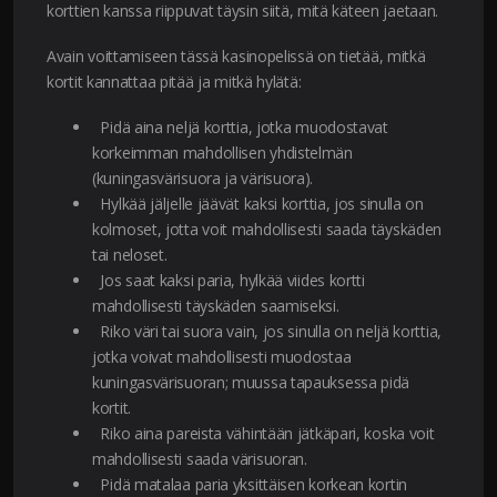
korttien kanssa riippuvat täysin siitä, mitä käteen jaetaan.
Avain voittamiseen tässä kasinopelissä on tietää, mitkä
kortit kannattaa pitää ja mitkä hylätä:
Pidä aina neljä korttia, jotka muodostavat
korkeimman mahdollisen yhdistelmän
(kuningasvärisuora ja värisuora).
Hylkää jäljelle jäävät kaksi korttia, jos sinulla on
kolmoset, jotta voit mahdollisesti saada täyskäden
tai neloset.
Jos saat kaksi paria, hylkää viides kortti
mahdollisesti täyskäden saamiseksi.
Riko väri tai suora vain, jos sinulla on neljä korttia,
jotka voivat mahdollisesti muodostaa
kuningasvärisuoran; muussa tapauksessa pidä
kortit.
Riko aina pareista vähintään jätkäpari, koska voit
mahdollisesti saada värisuoran.
Pidä matalaa paria yksittäisen korkean kortin