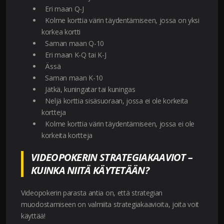
Eri maan Q-J
Kolme korttia värin täydentämiseen, jossa on yksi
korkea kortti
Saman maan Q-10
Eri maan K-Q tai K-J
Ässä
Saman maan K-10
Jätkä, kuningatar tai kuningas
Neljä korttia sisäsuoraan, jossa ei ole korkeita
kortteja
Kolme korttia värin täydentämiseen, jossa ei ole
korkeita kortteja
VIDEOPOKERIN STRATEGIAKAAVIOT –
KUINKA NIITÄ KÄYTETÄÄN?
Videopokerin parasta antia on, että strategian
muodostamiseen on valmiita strategiakaavioita, joita voit
käyttää!