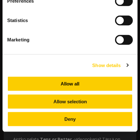
Preferences
ehdottomasti parantaa voittomahdollisuuksiasi:
Älä koskaan hylkää villiä korttia/jokeria (Wild).
Statistics
Pidä aina kuningasvärisuora, värisuora ja neloset.
Pidä neljä korttia kuningasvärisuoraan.
Pidä värisuora, joka muodostuu avoimesta
Marketing
vedosta.
Pidä kolmoset, jos sinulla ei ole yllä mainittuja
käsiä.
Show details
Pidä sisäinen värisuora, jos sinulla ei ole yllä
mainittuja käsiä.
Pidä suora, ellei sinulla ole mahdollisuutta
Allow all
muodostaa värisuoraa. Tässä tapauksessa hylkää
suora.
Allow selection
Pidä kaksi paria, jos sinulla ei ole yllä mainittuja
käsiä.
Deny
TENS OR BETTER -VIDEOPOKERISTRATEGIA
Aiotko pelata
Tens or Better
-videopokeria? Tässä on