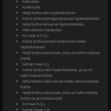
Kaksi paria
Korkea pari
Neljä korttia värin täydentämiseen
Kolme korttia kuningasvärisuoran täydentämiseen
Neljä korttia värisuoran täydentämiseen
Mikä tahansa matala pari
Eri maan A-K-Q-J
Kolme korttia toiseksi korkeimman käden
täydentämiseen
Neljä korttia sisäsuoraan, jossa on kolme korkeaa
korttia
Saman maan Q-J
Kolme korttia värin täydentämiseen, jossa on
kaksi korkeaa korttia
Mikä tahansa kaksi samaa maata olevaa korkeaa
korttia
Neljä korttia sisäsuoraan, jossa on kaksi korkeaa
korttia tai yksi korkea kortti
Eri maan K-Q-J
Saman maan J-10