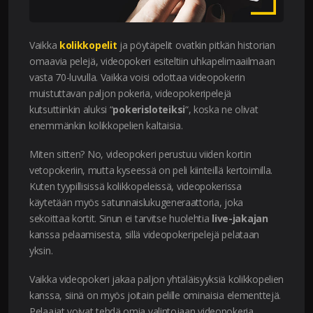
Vaikka
kolikkopelit
ja pöytäpelit ovatkin pitkän historian
omaavia pelejä, videopokeri esiteltiin uhkapelimaailmaan
vasta 70-luvulla. Vaikka voisi odottaa videopokerin
muistuttavan paljon pokeria, videopokeripelejä
kutsuttiinkin aluksi “
pokerisloteiksi
“, koska ne olivat
enemmänkin kolikkopelien kaltaisia.
Miten sitten? No, videopokeri perustuu viiden kortin
vetopokeriin, mutta kyseessä on peli kiinteillä kertoimilla.
Kuten tyypillisissä kolikkopeleissä, videopokerissa
käytetään myös satunnaislukugeneraattoria, joka
sekoittaa kortit. Sinun ei tarvitse huolehtia
live-jakajan
kanssa pelaamisesta, sillä videopokeripelejä pelataan
yksin.
Vaikka videopokeri jakaa paljon yhtäläisyyksiä kolikkopelien
kanssa, siinä on myös joitain pelille ominaisia elementtejä.
Pelaajat voivat tehdä omia valintojaan videopokeria