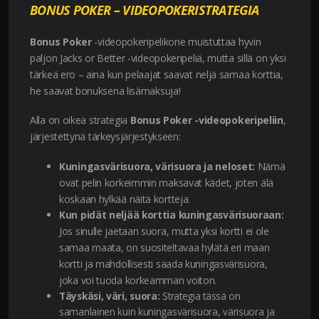
BONUS POKER – VIDEOPOKERISTRATEGIA
Bonus Poker
-videopokeripelikone muistuttaa hyvin
paljon Jacks or Better -videopokeripeliä, mutta sillä on yksi
tärkeä ero – aina kun pelaajat saavat neljä samaa korttia,
he saavat bonuksena lisämaksuja!
Alla on oikea strategia
Bonus Poker -videopokeripeliin
,
järjestettynä tärkeysjärjestykseen:
Kuningasvärisuora, värisuora ja neloset:
Nämä
ovat pelin korkeimmin maksavat kädet, joten älä
koskaan hylkää näitä kortteja.
Kun pidät neljää korttia kuningasvärisuoraan:
Jos sinulle jaetaan suora, mutta yksi kortti ei ole
samaa maata, on suositeltavaa hylätä eri maan
kortti ja mahdollisesti saada kuningasvärisuora,
joka voi tuoda korkeamman voiton.
Täyskäsi, väri, suora:
Strategia tässä on
samanlainen kuin kuningasvärisuora, värisuora ja