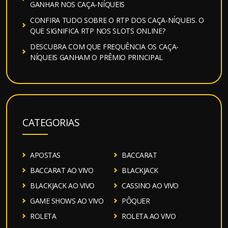
GANHAR NOS CAÇA-NÍQUEIS
CONFIRA TUDO SOBRE O RTP DOS CAÇA-NÍQUEIS. O
QUE SIGNIFICA RTP NOS SLOTS ONLINE?
DESCUBRA COM QUE FREQUÊNCIA OS CAÇA-
NÍQUEIS GANHAM O PRÊMIO PRINCIPAL
CATEGORIAS
APOSTAS
BACCARAT
BACCARAT AO VIVO
BLACKJACK
BLACKJACK AO VIVO
CASSINO AO VIVO
GAME SHOWS AO VIVO
PÔQUER
ROLETA
ROLETA AO VIVO