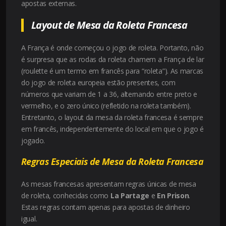
apostas externas.
Layout de Mesa da Roleta Francesa
A França é onde começou o jogo de roleta. Portanto, não
é surpresa que as rodas da roleta chamem a França de lar
(roulette é um termo em francês para “roleta”). As marcas
do jogo de roleta europeia estão presentes, com
números que variam de 1 a 36, alternando entre preto e
vermelho, e o zero único (refletido na roleta também).
Entretanto, o layout da mesa da roleta francesa é sempre
em francês, independentemente do local em que o jogo é
jogado.
Regras Especiais de Mesa da Roleta Francesa
As mesas francesas apresentam regras únicas de mesa
de roleta, conhecidas como
La Partage
e
En Prison
.
Estas regras contam apenas para apostas de dinheiro
igual.