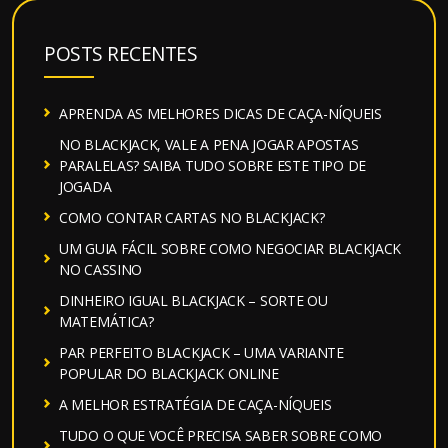
POSTS RECENTES
APRENDA AS MELHORES DICAS DE CAÇA-NÍQUEIS
NO BLACKJACK, VALE A PENA JOGAR APOSTAS
PARALELAS? SAIBA TUDO SOBRE ESTE TIPO DE
JOGADA
COMO CONTAR CARTAS NO BLACKJACK?
UM GUIA FÁCIL SOBRE COMO NEGOCIAR BLACKJACK
NO CASSINO
DINHEIRO IGUAL BLACKJACK – SORTE OU
MATEMÁTICA?
PAR PERFEITO BLACKJACK – UMA VARIANTE
POPULAR DO BLACKJACK ONLINE
A MELHOR ESTRATÉGIA DE CAÇA-NÍQUEIS
TUDO O QUE VOCÊ PRECISA SABER SOBRE COMO