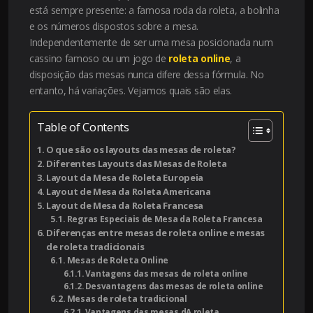
está sempre presente: a famosa roda da roleta, a bolinha
e os números dispostos sobre a mesa.
Independentemente de ser uma mesa posicionada num
cassino famoso ou um jogo de
roleta online
, a
disposição das mesas nunca difere dessa fórmula. No
entanto, há variações. Vejamos quais são elas.
Table of Contents
O que são os layouts das mesas de roleta?
Diferentes Layouts das Mesas de Roleta
Layout da Mesa de Roleta Europeia
Layout de Mesa da Roleta Americana
Layout de Mesa da Roleta Francesa
Regras Especiais de Mesa da Roleta Francesa
Diferenças entre mesas de roleta online e mesas
de roleta tradicionais
Mesas de Roleta Online
Vantagens das mesas de roleta online
Desvantagens das mesas de roleta online
Mesas de roleta tradicional
Vantagens das mesas dA roleta