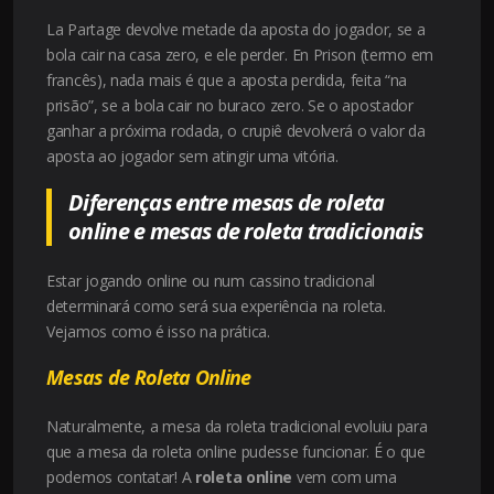
La Partage devolve metade da aposta do jogador, se a
bola cair na casa zero, e ele perder. En Prison (termo em
francês), nada mais é que a aposta perdida, feita “na
prisão”, se a bola cair no buraco zero. Se o apostador
ganhar a próxima rodada, o crupiê devolverá o valor da
aposta ao jogador sem atingir uma vitória.
Diferenças entre mesas de roleta
online e mesas de roleta tradicionais
Estar jogando online ou num cassino tradicional
determinará como será sua experiência na roleta.
Vejamos como é isso na prática.
Mesas de Roleta Online
Naturalmente, a mesa da roleta tradicional evoluiu para
que a mesa da roleta online pudesse funcionar. É o que
podemos contatar! A
roleta online
vem com uma