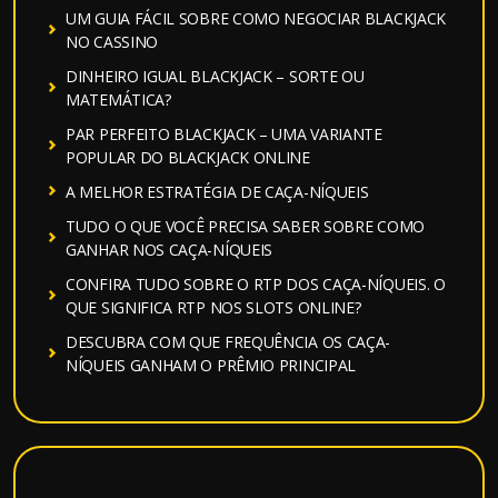
UM GUIA FÁCIL SOBRE COMO NEGOCIAR BLACKJACK
NO CASSINO
DINHEIRO IGUAL BLACKJACK – SORTE OU
MATEMÁTICA?
PAR PERFEITO BLACKJACK – UMA VARIANTE
POPULAR DO BLACKJACK ONLINE
A MELHOR ESTRATÉGIA DE CAÇA-NÍQUEIS
TUDO O QUE VOCÊ PRECISA SABER SOBRE COMO
GANHAR NOS CAÇA-NÍQUEIS
CONFIRA TUDO SOBRE O RTP DOS CAÇA-NÍQUEIS. O
QUE SIGNIFICA RTP NOS SLOTS ONLINE?
DESCUBRA COM QUE FREQUÊNCIA OS CAÇA-
NÍQUEIS GANHAM O PRÊMIO PRINCIPAL