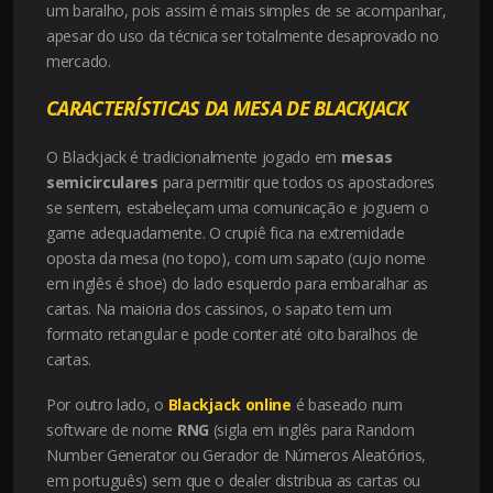
um baralho, pois assim é mais simples de se acompanhar,
apesar do uso da técnica ser totalmente desaprovado no
mercado.
CARACTERÍSTICAS DA MESA DE BLACKJACK
O Blackjack é tradicionalmente jogado em
mesas
semicirculares
para permitir que todos os apostadores
se sentem, estabeleçam uma comunicação e joguem o
game adequadamente. O crupiê fica na extremidade
oposta da mesa (no topo), com um sapato (cujo nome
em inglês é shoe) do lado esquerdo para embaralhar as
cartas. Na maioria dos cassinos, o sapato tem um
formato retangular e pode conter até oito baralhos de
cartas.
Por outro lado, o
Blackjack online
é baseado num
software de nome
RNG
(sigla em inglês para Random
Number Generator ou Gerador de Números Aleatórios,
em português) sem que o dealer distribua as cartas ou