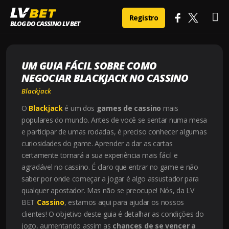
Ma
Home
Blackjack
Registro
BLOG DO CASSINO LV BET
UM GUIA FÁCIL SOBRE COMO NEGOCIAR BLACKJACK NO CASSINO
Me
UM GUIA FÁCIL SOBRE COMO
NEGOCIAR BLACKJACK NO CASSINO
Blackjack
O
Blackjack
é um dos
games de cassino
mais
populares do mundo. Antes de você se sentar numa mesa
e participar de umas rodadas, é preciso conhecer algumas
curiosidades do game. Aprender a dar as cartas
certamente tornará a sua experiência mais fácil e
agradável no cassino. É claro que entrar no game e não
saber por onde começar a jogar é algo assustador para
qualquer apostador. Mas não se preocupe! Nós, da LV
BET
Cassino
, estamos aqui para ajudar os nossos
clientes! O objetivo deste guia é detalhar as condições do
jogo, aumentando assim as
chances de se vencer a