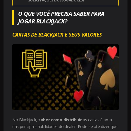
SOLICITAÇÕES DOS JOGADORES?
O QUE VOCÊ PRECISA SABER PARA
JOGAR BLACKJACK?
CARTAS DE BLACKJACK E SEUS VALORES
No Blackjack,
saber como distribuir
as cartas é uma
das principais habilidades do dealer. Pode-se até dizer que