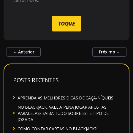
com as mãos.
TOQUE
Post
←
Anterior
Próximo
→
navigation
POSTS RECENTES
APRENDA AS MELHORES DICAS DE CAÇA-NÍQUEIS
NO BLACKJACK, VALE A PENA JOGAR APOSTAS
PARALELAS? SAIBA TUDO SOBRE ESTE TIPO DE
JOGADA
COMO CONTAR CARTAS NO BLACKJACK?