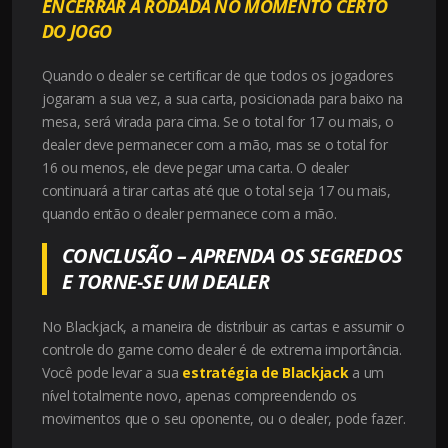
ENCERRAR A RODADA NO MOMENTO CERTO
DO JOGO
Quando o dealer se certificar de que todos os jogadores
jogaram a sua vez, a sua carta, posicionada para baixo na
mesa, será virada para cima. Se o total for 17 ou mais, o
dealer deve permanecer com a mão, mas se o total for
16 ou menos, ele deve pegar uma carta. O dealer
continuará a tirar cartas até que o total seja 17 ou mais,
quando então o dealer permanece com a mão.
CONCLUSÃO – APRENDA OS SEGREDOS
E TORNE-SE UM DEALER
No Blackjack, a maneira de distribuir as cartas e assumir o
controle do game como dealer é de extrema importância.
Você pode levar a sua
estratégia de Blackjack
a um
nível totalmente novo, apenas compreendendo os
movimentos que o seu oponente, ou o dealer, pode fazer.