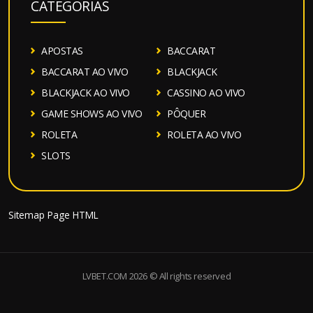
CATEGORIAS
APOSTAS
BACCARAT
BACCARAT AO VIVO
BLACKJACK
BLACKJACK AO VIVO
CASSINO AO VIVO
GAME SHOWS AO VIVO
PÔQUER
ROLETA
ROLETA AO VIVO
SLOTS
Sitemap Page HTML
LVBET.COM 2026 © All rights reserved