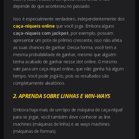
depende do que aconteceu no passado.
Isso é especialmente verdadeiro, independentemente dos
caça-níqueis online
que você joga. Embora alguns
caça-níqueis com jackpot
, por exemplo, possam
apresentar um pote de prêmio crescente, isso não afeta
as suas chances de ganhar. Dessa forma, você tem a
mesma probabilidade de ganhar, mesmo que alguém
tenha acabado de ganhar nesse slot online. O mesmo
vale para um caça-níquel online, que não ganha há algum
tempo. Você pode jogá-lo, pois os resultados são
completamente aleatórios.
2. APRENDA SOBRE LINHAS E WIN-WAYS
Embora haja mais de um tipo de máquina de caça-níquel
para se jogar, você também deve conhecer as line
machines (máquinas de linha) e as ways machines
(máquinas de formas).