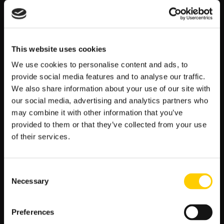
número de recursos, mecânicas e símbolos que você
encontrará o surpreenderá – eles estão definitivamente
muito longe dos jogos de frutas do passado.
No entanto, às vezes, ter diferentes animações e
This website uses cookies
símbolos, voando pela tela, é um pouco confuso. Por
We use cookies to personalise content and ads, to
isso, as máquinas clássicas de slots são geralmente a sua
provide social media features and to analyse our traffic.
melhor aposta. Isso ocorre, porque elas funcionam de
We also share information about your use of our site with
forma simples e são fáceis de entender. Ao se ater às
our social media, advertising and analytics partners who
opções mais simples, você pode começar devagar e
may combine it with other information that you’ve
aumentar a sua confiança e conhecimento. Há uma
provided to them or that they’ve collected from your use
quantidade infinita de jogos antigos, que você pode
of their services.
experimentar. Cada um deles perfeitamente adequado
para ajudá-lo a começar.
9. PROCURE POR BÔNUS DE BOAS-VINDAS E
Consent
Necessary
DE INSCRIÇÃO
Selection
A coleção de jogos de um cassino é um dos aspectos
Preferences
mais importantes, ao selecionar um
cassino online
para