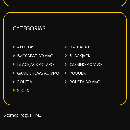
CATEGORIAS
APOSTAS
BACCARAT
BACCARAT AO VIVO
BLACKJACK
BLACKJACK AO VIVO
CASSINO AO VIVO
GAME SHOWS AO VIVO
PÔQUER
ROLETA
ROLETA AO VIVO
SLOTS
Sitemap Page HTML