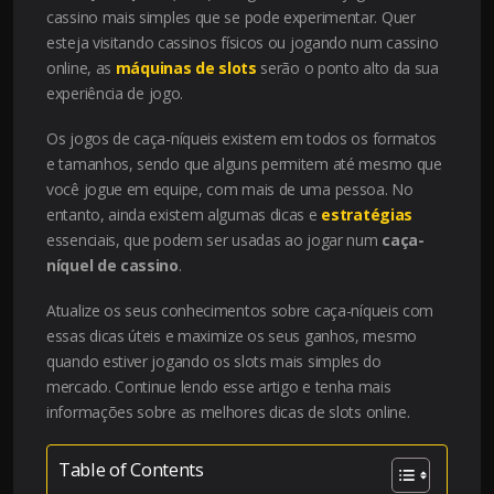
cassino mais simples que se pode experimentar. Quer
esteja visitando cassinos físicos ou jogando num cassino
online, as
máquinas de slots
serão o ponto alto da sua
experiência de jogo.
Os jogos de caça-níqueis existem em todos os formatos
e tamanhos, sendo que alguns permitem até mesmo que
você jogue em equipe, com mais de uma pessoa. No
entanto, ainda existem algumas dicas e
estratégias
essenciais, que podem ser usadas ao jogar num
caça-
níquel de cassino
.
Atualize os seus conhecimentos sobre caça-níqueis com
essas dicas úteis e maximize os seus ganhos, mesmo
quando estiver jogando os slots mais simples do
mercado. Continue lendo esse artigo e tenha mais
informações sobre as melhores dicas de slots online.
Table of Contents