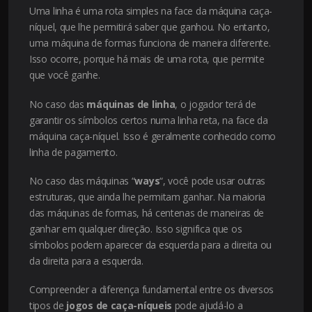
Uma linha é uma rota simples na face da máquina caça-
níquel, que lhe permitirá saber que ganhou. No entanto,
uma máquina de formas funciona de maneira diferente.
Isso ocorre, porque há mais de uma rota, que permite
que você ganhe.
No caso das
máquinas de linha
, o jogador terá de
garantir os símbolos certos numa linha reta, na face da
máquina caça-níquel. Isso é geralmente conhecido como
linha de pagamento.
No caso das máquinas “
ways
“, você pode usar outras
estruturas, que ainda lhe permitam ganhar. Na maioria
das máquinas de formas, há centenas de maneiras de
ganhar em qualquer direção. Isso significa que os
símbolos podem aparecer da esquerda para a direita ou
da direita para a esquerda.
Compreender a diferença fundamental entre os diversos
tipos de
jogos de caça-níqueis
pode ajudá-lo a