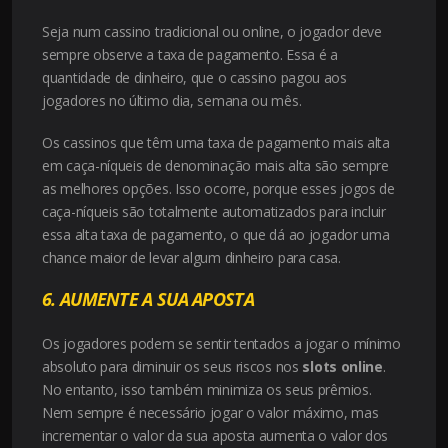
Seja num cassino tradicional ou online, o jogador deve
sempre observe a taxa de pagamento. Essa é a
quantidade de dinheiro, que o cassino pagou aos
jogadores no último dia, semana ou mês.
Os cassinos que têm uma taxa de pagamento mais alta
em caça-níqueis de denominação mais alta são sempre
as melhores opções. Isso ocorre, porque esses jogos de
caça-níqueis são totalmente automatizados para incluir
essa alta taxa de pagamento, o que dá ao jogador uma
chance maior de levar algum dinheiro para casa.
6. AUMENTE A SUA APOSTA
Os jogadores podem se sentir tentados a jogar o mínimo
absoluto para diminuir os seus riscos nos
slots online
.
No entanto, isso também minimiza os seus prêmios.
Nem sempre é necessário jogar o valor máximo, mas
incrementar o valor da sua aposta aumenta o valor dos