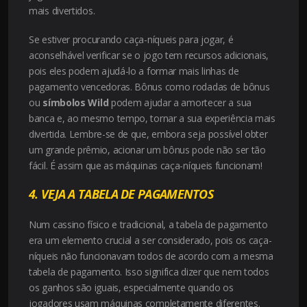
mais divertidos.
Se estiver procurando caça-níqueis para jogar, é
aconselhável verificar se o jogo tem recursos adicionais,
pois eles podem ajudá-lo a formar mais linhas de
pagamento vencedoras. Bônus como rodadas de bônus
ou
símbolos Wild
podem ajudar a amortecer a sua
banca e, ao mesmo tempo, tornar a sua experiência mais
divertida. Lembre-se de que, embora seja possível obter
um grande prêmio, acionar um bônus pode não ser tão
fácil. É assim que as máquinas caça-níqueis funcionam!
4. VEJA A TABELA DE PAGAMENTOS
Num cassino físico e tradicional, a tabela de pagamento
era um elemento crucial a ser considerado, pois os caça-
níqueis não funcionavam todos de acordo com a mesma
tabela de pagamento. Isso significa dizer que nem todos
os ganhos são iguais, especialmente quando os
jogadores usam máquinas completamente diferentes.