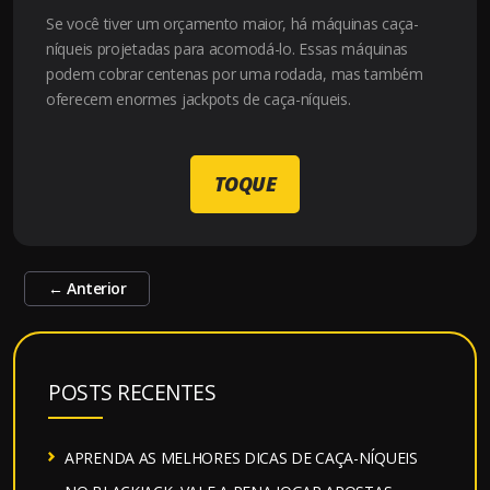
Se você tiver um orçamento maior, há máquinas caça-
níqueis projetadas para acomodá-lo. Essas máquinas
podem cobrar centenas por uma rodada, mas também
oferecem enormes jackpots de caça-níqueis.
TOQUE
Post
←
Anterior
navigation
POSTS RECENTES
APRENDA AS MELHORES DICAS DE CAÇA-NÍQUEIS