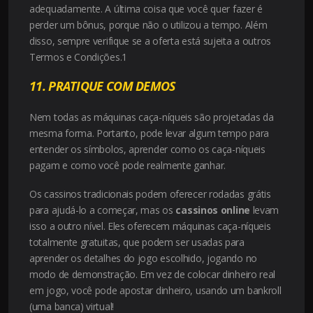
adequadamente. A última coisa que você quer fazer é
perder um bônus, porque não o utilizou a tempo. Além
disso, sempre verifique se a oferta está sujeita a outros
Termos e Condições.1
11. PRATIQUE COM DEMOS
Nem todas as máquinas caça-níqueis são projetadas da
mesma forma. Portanto, pode levar algum tempo para
entender os símbolos, aprender como os caça-níqueis
pagam e como você pode realmente ganhar.
Os cassinos tradicionais podem oferecer rodadas grátis
para ajudá-lo a começar, mas os
cassinos online
levam
isso a outro nível. Eles oferecem máquinas caça-níqueis
totalmente gratuitas, que podem ser usadas para
aprender os detalhes do jogo escolhido, jogando no
modo de demonstração. Em vez de colocar dinheiro real
em jogo, você pode apostar dinheiro, usando um bankroll
(uma banca) virtual!