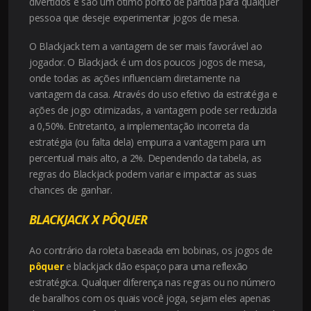
divertidos e são um ótimo ponto de partida para qualquer
pessoa que deseje experimentar jogos de mesa.
O Blackjack tem a vantagem de ser mais favorável ao
jogador. O Blackjack é um dos poucos jogos de mesa,
onde todas as ações influenciam diretamente na
vantagem da casa. Através do uso efetivo da estratégia e
ações de jogo otimizadas, a vantagem pode ser reduzida
a 0,50%. Entretanto, a implementação incorreta da
estratégia (ou falta dela) empurra a vantagem para um
percentual mais alto, a 2%. Dependendo da tabela, as
regras do Blackjack podem variar e impactar as suas
chances de ganhar.
BLACKJACK X PÔQUER
Ao contrário da roleta baseada em bobinas, os jogos de
pôquer
e blackjack dão espaço para uma reflexão
estratégica. Qualquer diferença nas regras ou no número
de baralhos com os quais você joga, sejam eles apenas