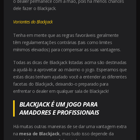
o dealer permanece com a mão, pois há menos chances
dele fazer o Blackjack.
Variantes do Blackjack
Tenha em mente que as regras favoráveis geralmente
têm regulamentações contrárias (tais como limites
mínimos elevados) para compensar as suas vantagens.
Todas as dicas de Blackjack listadas acima são destinadas
a ajudá-lo a aproveitar ao máximo o jogo. Esperamos que
estas dicas tenham ajudado você a entender as diferentes
facetas do Blackjack, deixando-o preparado para
enfrentar o dealer em qualquer sala de Blackjack!
BLACKJACK É UM JOGO PARA
AMADORES E PROFISSIONAIS
Há muitas outras maneiras de se dar uma vantagem extra
na
mesa de Blackjack
, mas tudo isso depende da