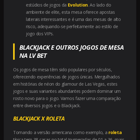
estúdios de jogos da
Evolution
. Ao lado do
ambiente de elite, esta mesa oferece apostas
laterais interessantes e é uma das mesas de alto
risco, adequando-se perfeitamente ao estilo de
jogo dos VIPs.
BLACKJACK E OUTROS JOGOS DE MESA
NA LV BET
Os jogos de mesa têm sido populares por séculos,
oferecendo experiências de jogos únicas. Mergulhados
em histórias de néon do glamour de Las Vegas, estes
jogos e suas variantes abundantes podem dominar um
rosto novo para o jogo. Vamos fazer uma comparação
entre diversos jogos e o Blackjack.
BLACKJACK X ROLETA
Tomando a versão americana como exemplo, a
roleta
típica tem 38 casas no total (numeradas de 01 a 36, mais