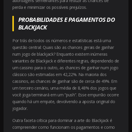
abordagens semelhantes para reduzir as chances de
perda e minimizar os possíveis prejuízos.
PROBABILIDADES E PAGAMENTOS DO
BLACKJACK
Por trás de todos os números e estatísticas está uma
questão central: Quais são as chances gerais de ganhar
num jogo de blackjack? Enquanto existem inúmeras
variantes de Blackjack e diferentes regras, dependendo de
um cassino para o outro, as chances de ganhar num jogo
clássico são estimadas em 42,22%. Na maioria dos
cassinos, as chances de ganhar são de cerca de 49%. Em
um terceiro cenário, uma média de 8,48% dos jogos que
você joga terminará em um “push”. Esse empurrão ocorre
quando há um empate, devolvendo a aposta original do
jogador.
Outra faceta crítica para dominar a arte do Blackjack é
compreender como funcionam os pagamentos e como