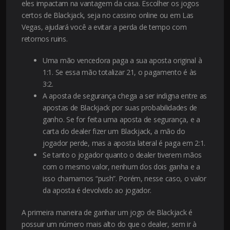
eles impactam na vantagem da casa. Escolher os jogos
certos de Blackjack, seja no cassino online ou em Las
Vegas, ajudará você a evitar a perda de tempo com
retornos ruins.
Uma mão vencedora paga a sua aposta original à
1:1. Se essa mão totalizar 21, o pagamento é às
3:2.
A aposta de segurança chega a ser indigna entre as
apostas de Blackjack por suas probabilidades de
ganho. Se for feita uma aposta de segurança, e a
carta do dealer fizer um Blackjack, a mão do
jogador perde, mas a aposta lateral é paga em 2:1.
Se tanto o jogador quanto o dealer tiverem mãos
com o mesmo valor, nenhum dos dois ganha e a
isso chamamos “push”
. Porém, nesse caso, o valor
da aposta é devolvido ao jogador
.
A primeira maneira de ganhar um jogo de Blackjack é
possuir um número mais alto do que o dealer, sem ir à