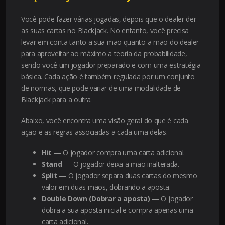
Você pode fazer várias jogadas, depois que o dealer der
as suas cartas no Blackjack. No entanto, você precisa
levar em conta tanto a sua mão quanto a mão do dealer
para aproveitar ao máximo a teoria da probabilidade,
sendo você um jogador preparado e com uma estratégia
básica. Cada ação é também regulada por um conjunto
de normas, que pode variar de uma modalidade de
Blackjack para a outra.
Abaixo, você encontra uma visão geral do que é cada
ação e as regras associadas a cada uma delas.
Hit
—
O jogador compra uma carta adicional.
Stand
—
O jogador deixa a mão inalterada.
Split
—
O jogador separa duas cartas do mesmo
valor em duas mãos, dobrando a aposta.
Double Down (Dobrar a aposta)
—
O jogador
dobra a sua aposta inicial e compra apenas uma
carta adicional.