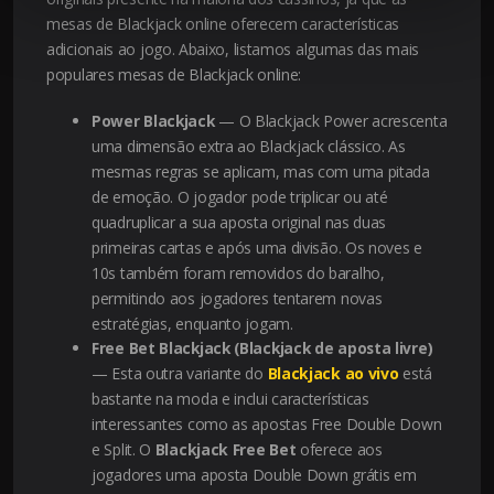
mesas de Blackjack online oferecem características
adicionais ao jogo. Abaixo, listamos algumas das mais
populares mesas de Blackjack online:
Power Blackjack
— O Blackjack Power acrescenta
uma dimensão extra ao Blackjack clássico. As
mesmas regras se aplicam, mas com uma pitada
de emoção. O jogador pode triplicar ou até
quadruplicar a sua aposta original nas duas
primeiras cartas e após uma divisão. Os noves e
10s também foram removidos do baralho,
permitindo aos jogadores tentarem novas
estratégias, enquanto jogam.
Free Bet Blackjack
(Blackjack de aposta livre)
— Esta outra variante do
Blackjack ao vivo
está
bastante na moda e inclui características
interessantes como as apostas Free Double Down
e Split. O
Blackjack Free Bet
oferece aos
jogadores uma aposta Double Down grátis em