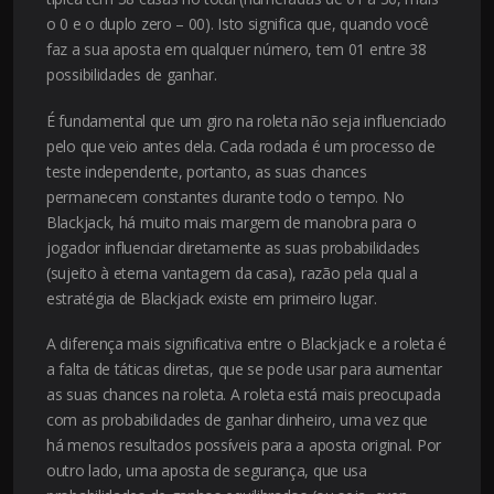
o 0 e o duplo zero – 00). Isto significa que, quando você
faz a sua aposta em qualquer número, tem 01 entre 38
possibilidades de ganhar.
É fundamental que um giro na roleta não seja influenciado
pelo que veio antes dela. Cada rodada é um processo de
teste independente, portanto, as suas chances
permanecem constantes durante todo o tempo. No
Blackjack, há muito mais margem de manobra para o
jogador influenciar diretamente as suas probabilidades
(sujeito à eterna vantagem da casa), razão pela qual a
estratégia de Blackjack existe em primeiro lugar.
A diferença mais significativa entre o Blackjack e a roleta é
a falta de táticas diretas, que se pode usar para aumentar
as suas chances na roleta. A roleta está mais preocupada
com as probabilidades de ganhar dinheiro, uma vez que
há menos resultados possíveis para a aposta original. Por
outro lado, uma aposta de segurança, que usa