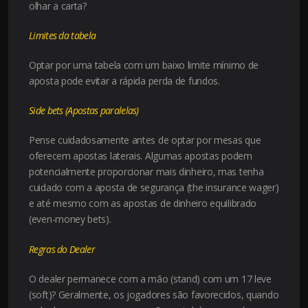
olhar a carta?
Limites da tabela
Optar por uma tabela com um baixo limite mínimo de
aposta pode evitar a rápida perda de fundos.
Side bets (Apostas paralelas)
Pense cuidadosamente antes de optar por mesas que
oferecem apostas laterais. Algumas apostas podem
potencialmente proporcionar mais dinheiro, mas tenha
cuidado com a aposta de segurança (the insurance wager)
e até mesmo com as apostas de dinheiro equilibrado
(even-money bets).
Regras do Dealer
O dealer permanece com a mão (stand) com um 17 leve
(soft)? Geralmente, os jogadores são favorecidos, quando