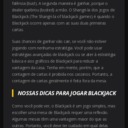
falência (bust). A segunda maneira é ganhar, porque o
dealer quebrou (busted) a mão. O Shangri-la dos jogos de
Blackjack (The Shangri-la of blackjack games) é quando o
Blackjack ocorre apenas com as suas duas primeiras
cartas.
Suas chances de ganhar vão cair, se você não estiver
jogando com nenhuma estratégia. Você pode usar
estratégias avançadas de blackjack ou se ater à estratégia
básica e aos gráficos de Blackjack para reduzir a
vantagem da casa. Tenha em mente, porém, que a
contagem de cartas é proibida nos cassinos. Portanto, a
contagem de cartas geralmente é feita fora da mesa.
NOSSAS DICAS PARA JOGAR BLACKJACK
Como você pode ver, o Blackjack é um jogo simples, mas
escolher uma mesa de Blackjack requer uma reflexão.
Algumas mesas têm uma vantagem maior do que as
outras. Portanto, você deve ter cuidado em qual delas