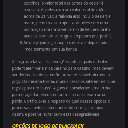
escolhas, o valor total das cartas do dealer é
revelado. Aqueles com um valor total de mão
acima de 21, vão à falência (isto inclui o dealer) e
assim, perdem a sua aposta. Aqueles com uma
pontuação mais alta vencem o dealer, enquanto
aqueles com um valor igual empatam (ou “push”).
Se um jogador ganhar, o dinheiro é depositado
imediatamente em sua banca.
As regras relativas às condições sob as quais o dealer
pode “bater” variam de cassino para cassino, mas devem
ser declaradas de antemão ou serem visíveis durante o
jogo. Da mesma forma, muitos cassinos diferem em suas
regras para um “push”. Alguns o consideram uma vitória
para o jogador, enquanto outros o consideram uma
perda. Certifique-se a respeito de qual dessas opções é
processada pelo cassino, antes de começar a jogar.
Assim, é possível evitar surpresas desagradáveis!
OPÇÕES DE JOGO DE BLACKJACK