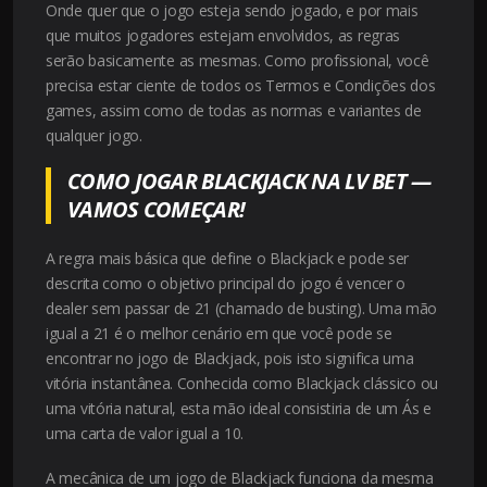
Onde quer que o jogo esteja sendo jogado, e por mais
que muitos jogadores estejam envolvidos, as regras
serão basicamente as mesmas. Como profissional, você
precisa estar ciente de todos os Termos e Condições dos
games, assim como de todas as normas e variantes de
qualquer jogo.
COMO JOGAR BLACKJACK NA LV BET —
VAMOS COMEÇAR!
A regra mais básica que define o Blackjack e pode ser
descrita como o objetivo principal do jogo é vencer o
dealer sem passar de 21 (chamado de busting). Uma mão
igual a 21 é o melhor cenário em que você pode se
encontrar no jogo de Blackjack, pois isto significa uma
vitória instantânea. Conhecida como Blackjack clássico ou
uma vitória natural, esta mão ideal consistiria de um Ás e
uma carta de valor igual a 10.
A mecânica de um jogo de Blackjack funciona da mesma