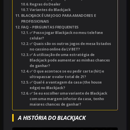
Regras do Dealer
Variantes do Blackjack
BLACKJACK É UM JOGO PARA AMADORES E
PROFISSIONAIS
FAQ – PERGUNTAS FREQUENTES
✅ Posso jogar Blackjack no meu telefone
celular?
✅ Quais são os outros jogos de mesa listados
no cassino online da LV BET?
✅ A utilização de uma estratégia de
Blackjack pode aumentar as minhas chances
de ganhar?
✅ O que acontece se eu pedir carta (hit) e
ultrapassar o valor total de 21?
✅ Qual é a vantagem da casa (the house
edge) no Blackjack?
✅ Se eu escolher uma variante de Blackjack
com uma margem inferior da casa, tenho
maiores chances de ganhar?
A HISTÓRIA DO BLACKJACK