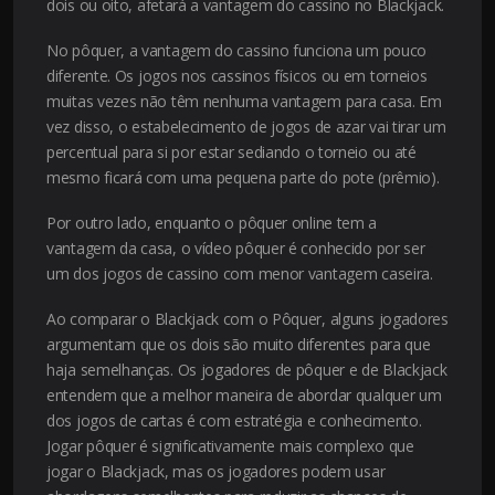
dois ou oito, afetará a vantagem do cassino no Blackjack.
No pôquer, a vantagem do cassino funciona um pouco
diferente. Os jogos nos cassinos físicos ou em torneios
muitas vezes não têm nenhuma vantagem para casa. Em
vez disso, o estabelecimento de jogos de azar vai tirar um
percentual para si por estar sediando o torneio ou até
mesmo ficará com uma pequena parte do pote (prêmio).
Por outro lado, enquanto o pôquer online tem a
vantagem da casa, o vídeo pôquer é conhecido por ser
um dos jogos de cassino com menor vantagem caseira.
Ao comparar o Blackjack com o Pôquer, alguns jogadores
argumentam que os dois são muito diferentes para que
haja semelhanças. Os jogadores de pôquer e de Blackjack
entendem que a melhor maneira de abordar qualquer um
dos jogos de cartas é com estratégia e conhecimento.
Jogar pôquer é significativamente mais complexo que
jogar o Blackjack, mas os jogadores podem usar