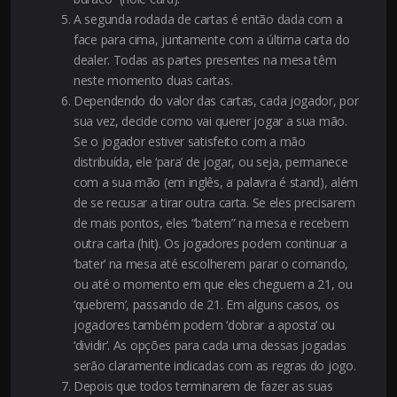
A segunda rodada de cartas é então dada com a
face para cima, juntamente com a última carta do
dealer. Todas as partes presentes na mesa têm
neste momento duas cartas.
Dependendo do valor das cartas, cada jogador, por
sua vez, decide como vai querer jogar a sua mão.
Se o jogador estiver satisfeito com a mão
distribuída, ele ‘para’ de jogar, ou seja, permanece
com a sua mão (em inglês, a palavra é stand), além
de se recusar a tirar outra carta. Se eles precisarem
de mais pontos, eles “batem” na mesa e recebem
outra carta (hit). Os jogadores podem continuar a
‘bater’ na mesa até escolherem parar o comando,
ou até o momento em que eles cheguem a 21, ou
‘quebrem’, passando de 21. Em alguns casos, os
jogadores também podem ‘dobrar a aposta’ ou
‘dividir’. As opções para cada uma dessas jogadas
serão claramente indicadas com as regras do jogo.
Depois que todos terminarem de fazer as suas