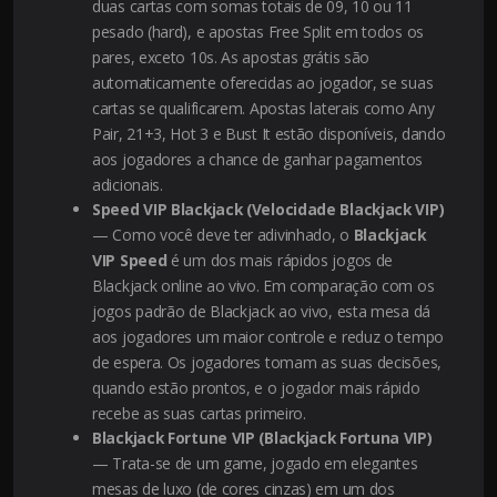
duas cartas com somas totais de 09, 10 ou 11
pesado (hard), e apostas Free Split em todos os
pares, exceto 10s. As apostas grátis são
automaticamente oferecidas ao jogador, se suas
cartas se qualificarem. Apostas laterais como Any
Pair, 21+3, Hot 3 e Bust It estão disponíveis, dando
aos jogadores a chance de ganhar pagamentos
adicionais.
Speed VIP Blackjack
(Velocidade Blackjack VIP)
— Como você deve ter adivinhado, o
Blackjack
VIP Speed
é um dos mais rápidos jogos de
Blackjack online ao vivo. Em comparação com os
jogos padrão de Blackjack ao vivo, esta mesa dá
aos jogadores um maior controle e reduz o tempo
de espera. Os jogadores tomam as suas decisões,
quando estão prontos, e o jogador mais rápido
recebe as suas cartas primeiro.
Blackjack Fortune VIP (Blackjack Fortuna VIP)
— Trata-se de um game, jogado em elegantes
mesas de luxo (de cores cinzas) em um dos