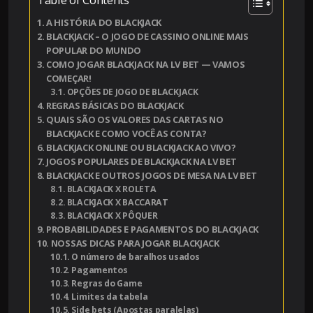
A HISTÓRIA DO BLACKJACK
BLACKJACK – O JOGO DE CASSINO ONLINE MAIS
POPULAR DO MUNDO
COMO JOGAR BLACKJACK NA LV BET — VAMOS
COMEÇAR!
OPÇÕES DE JOGO DE BLACKJACK
REGRAS BÁSICAS DO BLACKJACK
QUAIS SÃO OS VALORES DAS CARTAS NO
BLACKJACK E COMO VOCÊ AS CONTA?
BLACKJACK ONLINE OU BLACKJACK AO VIVO?
JOGOS POPULARES DE BLACKJACK NA LV BET
BLACKJACK E OUTROS JOGOS DE MESA NA LV BET
BLACKJACK X ROLETA
BLACKJACK X BACCARAT
BLACKJACK X PÔQUER
PROBABILIDADES E PAGAMENTOS DO BLACKJACK
NOSSAS DICAS PARA JOGAR BLACKJACK
O número de baralhos usados
Pagamentos
Regras do Game
Limites da tabela
Side bets (Apostas paralelas)