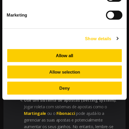
e 1-36. As chances de ganhar numa aposta direta
(apostar num único número) são de 37 para 1. As
chances de ganhar nas apostas vermelho/preto,
Marketing
ímpar/par e alto/baixo são de 18 para 20.
Faça apostas de dinheiro equilibrado (even-
money bets):
essas apostas têm as maiores
Show details
chances (odds) de ganhar. Portanto, é uma boa
ideia se concentrar nesses
tipos de apostas
. Você
não ganhará tanto quanto ganharia com uma
Allow all
aposta direta (Straight-up bet), mas com certeza,
ganhará com mais frequência.
Allow selection
Gerencie a sua banca (bankroll):
Estabeleça um
orçamento de quanto você está disposto a gastar
no jogo e mantenha-se fiel a ele. Não aposte mais
Deny
do que você pode se dar ao luxo de perder.
Use um sistema de apostas (betting system):
Jogar roleta com sistemas de apostas como o
Martingale
ou o
Fibonacci
pode ajudá-lo a
gerenciar as suas apostas e potencialmente
aumentar os seus ganhos. No entanto, lembre-se