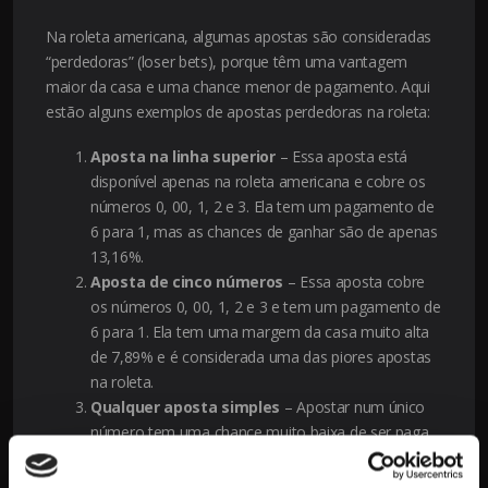
Na roleta americana, algumas apostas são consideradas
“perdedoras” (loser bets), porque têm uma vantagem
maior da casa e uma chance menor de pagamento. Aqui
estão alguns exemplos de apostas perdedoras na roleta:
Aposta na linha superior
– Essa aposta está
disponível apenas na roleta americana e cobre os
números 0, 00, 1, 2 e 3. Ela tem um pagamento de
6 para 1, mas as chances de ganhar são de apenas
13,16%.
Aposta de cinco números
– Essa aposta cobre
os números 0, 00, 1, 2 e 3 e tem um pagamento de
6 para 1. Ela tem uma margem da casa muito alta
de 7,89% e é considerada uma das piores apostas
na roleta.
Qualquer aposta simples
– Apostar num único
número tem uma chance muito baixa de ser paga,
mas oferece o pagamento mais alto, de 35 para 1.
Em comparação com outras apostas perdedoras, a