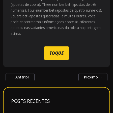
(apostas de cobra), Three-number bet (apostas de três
números), Four-number bet (apostas de quatro números),
Square bet (apostas quadradas) e muitas outras. Você
pode encontrar mais informações sobre as diferentes
apostas nas variantes americanas da roleta na postagem
acima.
TOQUE
Post
←
Anterior
Próximo
→
navigation
POSTS RECENTES