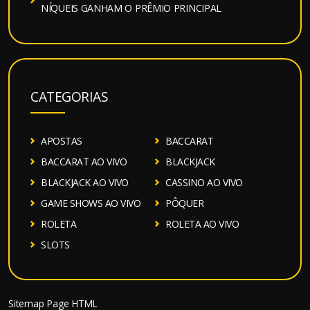
NÍQUEIS GANHAM O PRÊMIO PRINCIPAL
CATEGORIAS
APOSTAS
BACCARAT
BACCARAT AO VIVO
BLACKJACK
BLACKJACK AO VIVO
CASSINO AO VIVO
GAME SHOWS AO VIVO
PÔQUER
ROLETA
ROLETA AO VIVO
SLOTS
Sitemap Page HTML