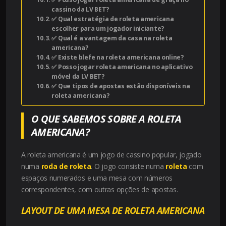
cassino da LV BET?
✅ Qual estratégia de roleta americana
escolher para um jogador iniciante?
✅ Qual é a vantagem da casa na roleta
americana?
✅ Existe blefe na roleta americana online?
✅ Posso jogar roleta americana no aplicativo
móvel da LV BET?
✅ Que tipos de apostas estão disponíveis na
roleta americana?
O QUE SABEMOS SOBRE A ROLETA
AMERICANA?
A roleta americana é um jogo de cassino popular, jogado
numa
roda de roleta
. O jogo consiste numa
roleta
com
espaços numerados e uma mesa com números
correspondentes, com outras opções de apostas.
LAYOUT DE UMA MESA DE ROLETA AMERICANA