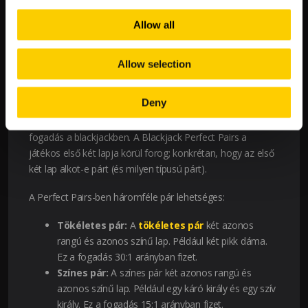
legyen. Sok blackjack-szakértő azonban azt tanácsolja,
Allow all
hogy ne vegyünk biztosítást, mivel ennek viszonylag
magas a ház előnye, és hosszú távon több pénzbe
kerülhet a játékosnak.
Allow selection
PERFECT PAIRS
Deny
A Perfect Pairs mellékfogadás egy másik népszerű
fogadás a blackjackben. A Blackjack Perfect Pairs a
játékos első két lapja körül forog; konkrétan, hogy az első
két lap alkot-e párt (és milyen típusú párt).
A Perfect Pairs-ben háromféle pár lehetséges:
Tökéletes pár:
A
tökéletes pár
két azonos
rangú és azonos színű lap. Például két pikk dáma.
Ez a fogadás 30:1 arányban fizet.
Színes pár:
A színes pár két azonos rangú és
azonos színű lap. Például egy káró király és egy szív
király. Ez a fogadás 15:1 arányban fizet.