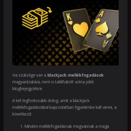
Ha szüksége van a
blackjack mellékfogadások
magyarázatára, nem is találhatott volna jobb
blogbejegyzésre.
A két legfontosabb dolog, amit a blackjack
mellékfogadásokkal kapcsolatban figyelembe kell venni, a
következő:
Minden mellékfogadásnak megvannak a maga