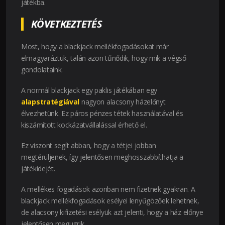
játékba.
KÖVETKEZTETÉS
Most, hogy a blackjack mellékfogadásokat már
elmagyaráztuk, talán azon tűnődik, hogy mik a végső
gondolataink.
A normál blackjack egy paklis játékában egy
alapstratégiával
nagyon alacsony házelőnyt
élvezhetünk. Ez páros pénzes tétek használatával és
kiszámított kockázatvállalással érhető el.
Ez viszont segít abban, hogy a tétjei jobban
megtérüljenek, így jelentősen meghosszabbíthatja a
játékidejét.
A mellékes fogadások azonban nem fizetnek gyakran. A
blackjack mellékfogadások esélyei lenyűgözőek lehetnek,
de alacsony kifizetési esélyük azt jelenti, hogy a ház előnye
jelentősen megugrik.