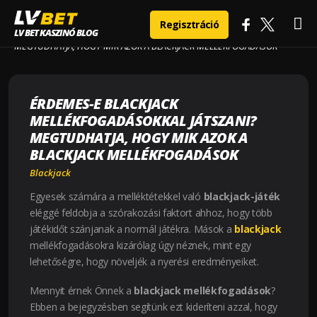
Ma
Home
Blackjack
Regisztráció
LV BET KASZINÓ BLOG
ÉRDEMES-E BLACKJACK MELLÉKFOGADÁSOKKAL JÁTSZANI?
MEGTUDHATJA, HOGY MIK AZOK A BLACKJACK MELLÉKFOGADÁSOK
Me
ÉRDEMES-E BLACKJACK
MELLÉKFOGADÁSOKKAL JÁTSZANI?
MEGTUDHATJA, HOGY MIK AZOK A
BLACKJACK MELLÉKFOGADÁSOK
Blackjack
Egyesek számára a melléktétekkel való
blackjack-játék
eléggé feldobja a szórakozási faktort ahhoz, hogy több
játékidőt szánjanak a normál játékra. Mások a
blackjack
mellékfogadásokra kizárólag úgy néznek, mint egy
lehetőségre, hogy növeljék a nyerési eredményeiket.
Mennyit érnek Önnek a
blackjack mellékfogadások
?
Ebben a bejegyzésben segítünk ezt kideríteni azzal, hogy