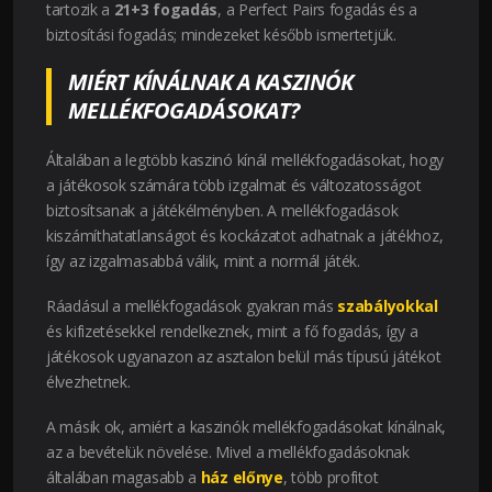
tartozik a
21+3 fogadás
, a Perfect Pairs fogadás és a
biztosítási fogadás; mindezeket később ismertetjük.
MIÉRT KÍNÁLNAK A KASZINÓK
MELLÉKFOGADÁSOKAT?
Általában a legtöbb kaszinó kínál mellékfogadásokat, hogy
a játékosok számára több izgalmat és változatosságot
biztosítsanak a játékélményben. A mellékfogadások
kiszámíthatatlanságot és kockázatot adhatnak a játékhoz,
így az izgalmasabbá válik, mint a normál játék.
Ráadásul a mellékfogadások gyakran más
szabályokkal
és kifizetésekkel rendelkeznek, mint a fő fogadás, így a
játékosok ugyanazon az asztalon belül más típusú játékot
élvezhetnek.
A másik ok, amiért a kaszinók mellékfogadásokat kínálnak,
az a bevételük növelése. Mivel a mellékfogadásoknak
általában magasabb a
ház előnye
, több profitot