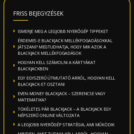
FRISS BEJEGYZÉSEK
ISMERJE MEG A LEGJOBB NYERŐGÉP TIPPEKET
ÉRDEMES-E BLACKJACK MELLÉKFOGADÁSOKKAL
JÁTSZANI? MEGTUDHATJA, HOGY MIK AZOK A
BLACKJACK MELLÉKFOGADÁSOK
HOGYAN KELL SZÁMOLNI A KÁRTYÁKAT
BLACKJACKBEN
EGY EGYSZERŰ ÚTMUTATÓ ARRÓL, HOGYAN KELL
BLACKJACK-ET OSZTANI
EVEN-MONEY BLACKJACK – SZERENCSE VAGY
MATEMATIKA?
TÖKÉLETES PÁR BLACKJACK – A BLACKJACK EGY
NÉPSZERŰ ONLINE VÁLTOZATA
A LEGJOBB NYERŐGÉP STRATÉGIA, AMI MŰKÖDIK
MINDEN, AMIT TUDNIA KELL ARRÓL, HOGYAN