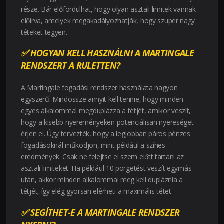
része. Bár előfordulhat, hogy olyan asztali limitek vannak
előírva, amelyek megakadályozhatják, hogy szuper nagy
téteket tegyen.
✅
HOGYAN KELL HASZNÁLNI A MARTINGALE
RENDSZERT A RULETTEN?
A Martingale fogadási rendszer használata nagyon
egyszerű. Mindössze annyit kell tennie, hogy minden
egyes alkalommal megduplázza a tétjét, amikor veszít,
hogy a kisebb nyereményeken potenciálisan nyereséget
érjen el. Úgy tervezték, hogy a legjobban páros pénzes
fogadásoknál működjön, mint például a színes
eredmények. Csak ne felejtse el szem előtt tartani az
asztali limiteket. Ha például 10 pörgetést veszít egymás
után, akkor minden alkalommal meg kell dupláznia a
tétjét, így elég gyorsan elérheti a maximális tétet.
✅
SEGÍTHET-E A MARTINGALE RENDSZER