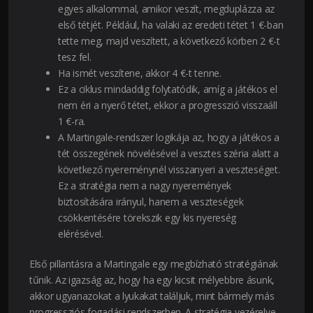
egyes alkalommal, amikor veszít, megduplázza az
első tétjét. Például, ha valaki az eredeti tétet 1 €-ban
tette meg, majd veszített, a következő körben 2 €-t
tesz fel.
Ha ismét veszítene, akkor 4 €-t tenne.
Ez a ciklus mindaddig folytatódik, amíg a játékos el
nem éri a nyerő tétet, ekkor a progresszió visszaáll
1 €-ra.
A Martingale-rendszer logikája az, hogy a játékos a
tét összegének növelésével a vesztes széria alatt a
következő nyereménynél visszanyeri a veszteséget.
Ez a stratégia nem a nagy nyeremények
biztosítására irányul, hanem a veszteségek
csökkentésére törekszik egy kis nyereség
elérésével.
Első pillantásra a Martingale egy megbízható stratégiának
tűnik. Az igazság az, hogy ha egy kicsit mélyebbre ásunk,
akkor ugyanazokat a lyukakat találjuk, mint bármely más
progressziós fogadási rendszerben. A stratégia vezérelve