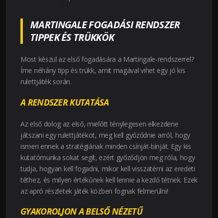
MARTINGALE FOGADÁSI RENDSZER
TIPPEK ÉS TRÜKKÖK
Most készül az első fogadására a Martingale-rendszerrel?
Íme néhány tipp és trükk, amit magával vihet egy jó kis
rulettjáték során.
A RENDSZER KUTATÁSA
Az első dolog az első, mielőtt ténylegesen elkezdene
játszani egy rulettjátékot, meg kell győződnie arról, hogy
ismeri ennek a stratégiának minden csínját-bínját. Egy kis
kutatómunka sokat segít, ezért győződjön meg róla, hogy
tudja, hogyan kell fogadni, mikor kell visszatérni az eredeti
téthez, és milyen értékűnek kell lennie a kezdő tétnek. Ezek
az apró részletek játék közben fognak felmerülni!
GYAKOROLJON A BELSŐ NÉZETŰ