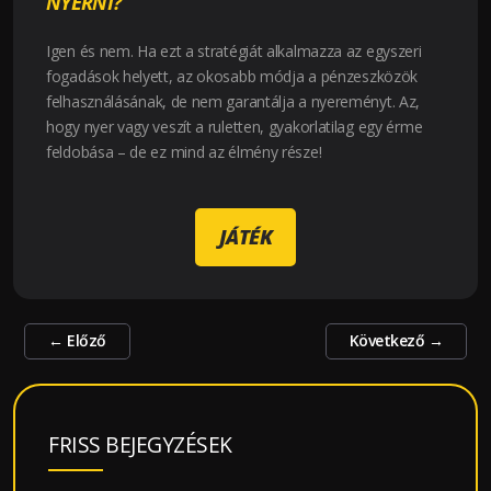
NYERNI?
Igen és nem. Ha ezt a stratégiát alkalmazza az egyszeri
fogadások helyett, az okosabb módja a pénzeszközök
felhasználásának, de nem garantálja a nyereményt. Az,
hogy nyer vagy veszít a ruletten, gyakorlatilag egy érme
feldobása – de ez mind az élmény része!
JÁTÉK
Post
←
Előző
Következő
→
navigation
FRISS BEJEGYZÉSEK