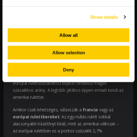
szólnak – az európai kerék egyértelmű befutó.
NULLÁS
RULETT TIPPEK
Show details
A nullára való fogadás nem igényel mást, mint hogy szem
előtt kell tartani a kifizetés alacsony valószínűségét és a
Allow all
vele járó magas
ház előnyét
. Íme néhány tipp, amely
tökéletesen összefoglalja azokat az óvintézkedéseket,
Allow selection
amelyeket meg kell tennie, mielőtt a zöld nullára fogad.
Kerülje az amerikai rulettkereket: A két extra nullával az
Deny
amerikai rulettjáték 5,25%-os házi előnnyel jár, ami az
európai rulettasztalokhoz képest rendkívül magas
százalékos arány. A legtöbb játékos éppen emiatt kerüli az
amerikai rulettet.
Amikor csak lehetséges, válasszák a
francia
vagy az
európai rulettkereket
: Az egy-nullás rulett sokkal
alacsonyabb házelőnyt kínál, mint az amerikai változat –
az európai rulettben ez a pontos százalék 2,7%.