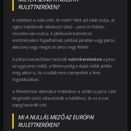
RULETTKERÉKEN?
A rulettben a nulla zöld, de miért? Mint azt talán tudja, az
egész rulettkerék váltakozó színű – piros és fekete –
részekre van osztva. A játékosok különböző
eredményekre fogadhatnak, például páratlan vagy páros,
alacsony vagy magas és piros vagy fekete.
A párizsi kaszinókban használt
rulettkerekeken
a piros
az egyszeres nullát, a fekete pedig a dupla nullát jelölte,
még akkor is, ha a nullák nem szerepeltek a fenti
fogadásokban.
A félreértések elkerülése érdekében a zöldet (a piros színt
kiegészítő színt) választották a nullákhoz, és ez a mai
napig használt szín.
MI A NULLÁS MEZŐ AZ EURÓPAI
RULETTKERÉKEN?