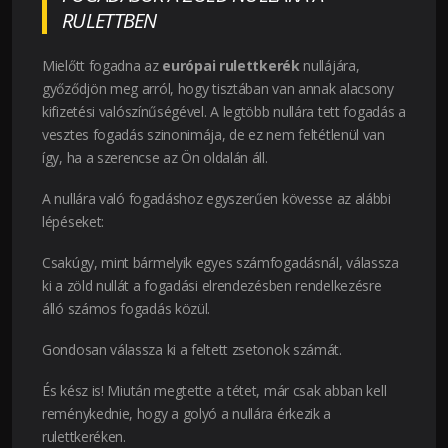
RULETTBEN
Mielőtt fogadna az
európai rulettkerék
nullájára,
győződjön meg arról, hogy tisztában van annak alacsony
kifizetési valószínűségével. A legtöbb nullára tett fogadás a
vesztes fogadás szinonimája, de ez nem feltétlenül van
így, ha a szerencse az Ön oldalán áll.
A nullára való fogadáshoz egyszerűen kövesse az alábbi
lépéseket:
Csakúgy, mint bármelyik egyes számfogadásnál, válassza
ki a zöld nullát a fogadási elrendezésben rendelkezésre
álló számos fogadás közül.
Gondosan válassza ki a feltett zsetonok számát.
És kész is! Miután megtette a tétet, már csak abban kell
reménykednie, hogy a golyó a nullára érkezik a
rulettkeréken.