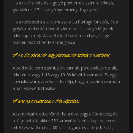
Ha a nullára tett, és a golyó pont erre a számra érkezik,
gratulálunk! 17:1 arányú nyereményt fog nyerni.
Ha a rulettasztala tartalmazza a La Partage funkciót, és a
golyó a zöld nullán landol, akkor az 1:1 arányú tétjének
felét kapja meg. Az osztó kettéosztja a tétjeit, és így
minden osztott tét felét megkapja.
✅
A nulla párosnak vagy páratlannak számít a rulettben?
A zöld nulla nem számít páratlannak, párosnak, pirosnak,
feketének vagy 1-18 vagy 19-36 közötti számnak. Ez egy
speciális szám, amelynek fő célja, hogy a kaszinó számára
a ház előnyét biztosítsa.
✅
Mennyi a rulett zöld nullás kifizetése?
Az amerikai rulettkeréknél, ha a 0-ra vagy a 00-ra tesz, és
a tétje betalál, akkor 35:1 arányú kifizetést kap. Ha soros
tétet tesz (a 0-ra és a 00-ra is fogad), és a tétje betalál,