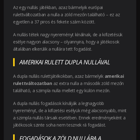
Az egy nullás játékban, azaz bármelyik európai
rulettváltozatban a nulla a zöld mezőn található – ez az
egyetlen a 37 piros és fekete szám között.
A nullás tétek nagy nyereményt kínálnak, de a kifizetésük
esélye nagyon alacsony – olyannyira, hogy a játékosok
általában elkerülik a nullára tett fogadást.
AMERIKAI RULETT DUPLA NULLÁVAL
A dupla nullás rulettjátékokban, azaz bármelyik
amerikai
rulettváltozatban
az extra nulla a második zöld mezőn
található, a szimpla nulla mellett egy külön mezőn.
A dupla nullás fogadások kínálják a legnagyobb
nyereményt, de a kifizetési esélyük még alacsonyabb, mint
a szimpla nullás társaik esetében. Ennek eredményeként a
játékosok szinte soha nem tesznek rá fogadást.
FOGADÁSOK A ZÖLD NULLÁRA A