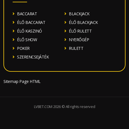
BACCARAT
BLACKJACK
ÉLŐ BACCARAT
ÉLŐ BLACKJACK
ÉLŐ KASZINÓ
ÉLŐ RULETT
ÉLŐ SHOW
NYERŐGÉP
POKER
RULETT
SZERENCSEJÁTÉK
Sitemap Page HTML
LVBET.COM 2026 © All rights reserved