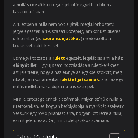
a
nullás mező
különleges jelentőséggel bír ebben a
kaszinójátékban.
A rulettben a nulla nem volt a játék megkülönböztető
jegye egészen a 19. század közepéig, amikor két sikeres
üzletember (és
szerencsejátékos
) módosította a
közkedvelt rulettkereket.
Ez megváltoztatta a
rulett
egészét, legalábbis ami a
ház
előnyét
illeti. Egy új szám hozzáadása a rulettkerékhez
azt jelentette, hogy a ház előnye az egekbe szökött; még
inkább, amikor amerikai
rulettet játszanak
, ahol az egy
nullás mellett már a dupla nulla is szerepel.
Mi a jelentősége ennek a számnak, milyen színű a nulla a
rulettkeréken, és hogyan befolyásolja a nyerő tét esélyeit?
Vessünk egy rövid pillantást arra, hogyan jött létre a nulla,
és mit jelent ez az Ön, mint rulettjátékos számára.
Table of Contents