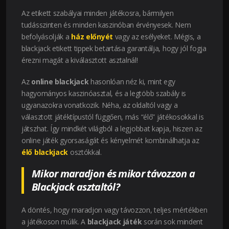
Az etikett szabályai minden játékosra, bármilyen
tudásszinten és minden kaszinóban érvényesek. Nem
befolyásolják a
ház előnyét
vagy az esélyeket. Mégis, a
blackjack etikett tippek betartása garantálja, hogy jól fogja
érezni magát a kiválasztott asztalnál!
Az
online blackjack
hasonlóan néz ki, mint egy
hagyományos kaszinóasztal, és a legtöbb szabály is
ugyanazokra vonatkozik. Néha, az oldaltól vagy a
választott játéktípustól függően, más “élő” játékosokkal is
játszhat. Így mindkét világból a legjobbat kapja, hiszen az
online játék gyorsaságát és kényelmét kombinálhatja az
élő blackjack
osztókkal.
Mikor maradjon és mikor távozzon a
Blackjack asztaltól?
A döntés, hogy maradjon vagy távozzon, teljes mértékben
a játékoson múlik. A
blackjack játék
során sok mindent