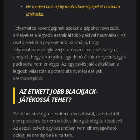
Ne menjen bele a folyamatos keverőgépeket használó
játékokba.
Folyamatos keverőgépnek azokat a gépeket nevezzük,
amelyeket a legtöbb asztalnál több paklival használnak. Az
osztó ezeket a gépeket arra használja, hogy
folyamatosan megkeverje az összes használt kártyát,
ahelyett, hogy a kártyákat egy dobótálcába helyezné, így a
pakli soha nem ér véget. Az egy paklis játék általában a
legjobb választás a potenciális nyerési esélyek
szempontjából.
AZ ETIKETT JOBB BLACKJACK-
JÁTÉKOSSÁ TEHET?
Bár lehet stratégiát készíteni a leosztásról, az etikettről
nem praktikus és nem is bölcs dolog stratégiát készíteni!
Az asztali etikett egy kaszinóban nem elhanyagolható
dolog, és mindig be kell tartani.