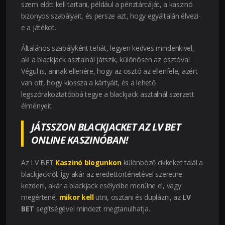
szem előtt kell tartani, például a pénztárcáját, a kaszinó
bizonyos szabályait, és persze azt, hogy egyáltalán élvezi-
e a játékot.
Általános szabályként tehát, legyen kedves mindenkivel,
aki a blackjack asztalnál játszik, különösen az osztóval.
Végül is, annak ellenére, hogy az osztó az ellenfele, azért
van ott, hogy kiossza a kártyáit, és a lehető
legszórakoztatóbbá tegye a blackjack asztalnál szerzett
élményeit.
JÁTSSZON BLACKJACKET AZ LV BET
ONLINE KASZINÓBAN!
Az LV BET
Kaszinó blogunkon
különböző cikkeket talál a
blackjackről. Így akár az eredettörténetével szeretne
kezdeni, akár a blackjack esélyeibe merülne el, vagy
megértené,
mikor kell
ütni, osztani és duplázni, az
LV
BET
segítségével mindezt megtanulhatja.